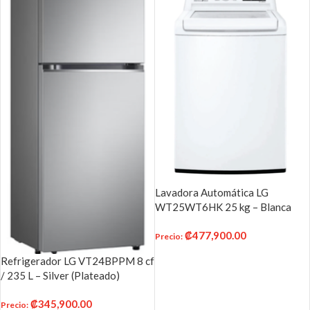
Lavadora Automática LG
WT25WT6HK 25 kg – Blanca
₡
477,900.00
Precio
:
AÑADIR AL CARRITO
Refrigerador LG VT24BPPM 8 cf
/ 235 L – Silver (Plateado)
₡
345,900.00
Precio
: