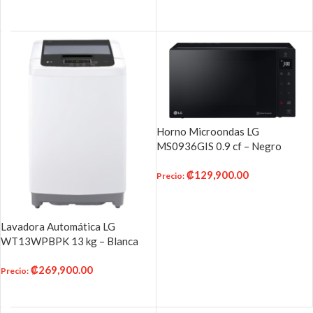
AÑADIR AL CARRITO
Horno Microondas LG
MS0936GIS 0.9 cf – Negro
₡
129,900.00
Precio
:
AÑADIR AL CARRITO
Lavadora Automática LG
WT13WPBPK 13 kg – Blanca
₡
269,900.00
Precio
:
AÑADIR AL CARRITO