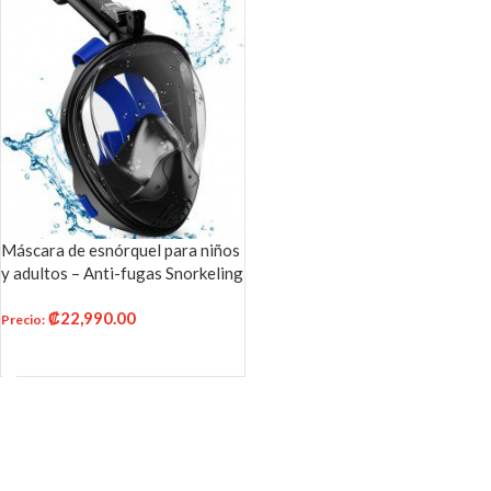
Máscara de esnórquel para niños
y adultos – Anti-fugas Snorkeling
Set con soporte desmontable
₡
22,990.00
para cámara y máscara de buceo
Precio
:
Sistema de respiración de
AÑADIR AL CARRITO
seguridad Dry Top Set plegable