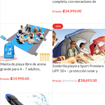
AÑADIR AL CARRITO
completa, con mecanismo de
antifugas, gafas de esnórquel
respiración, para niños y adultos,
con correa ajustable para
₡
24,990.00
con mica de cristal plano, máscara
Precio
:
esnórquel buceo
panorámica de 180° antifugas y
AÑADIR AL CARRITO
antiempañamiento, con esnórquel
con soporte de cámara removible
-30%
Manta de playa libre de arena
Sombrilla playera Sport Premiere
grande para 4 – 7 adultos,
UPF 50+ – protección solar y
impermeable bolsillo picnic manta
lluvia (8 pies)
₡
19,990.00
con 6 estacas, manta al aire libre
Precio
:
₡
38,493.00
Precio
:
54,990.00
₡
para viajes, camping, senderismo
AÑADIR AL CARRITO
AÑADIR AL CARRITO