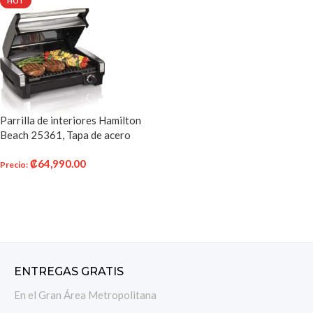
HOT
Parrilla de interiores Hamilton
Beach 25361, Tapa de acero
inoxidable, talla única , Metal
₡
64,990.00
cepillado
Precio
:
AÑADIR AL CARRITO
ENTREGAS GRATIS
En el Gran Área Metropolitana