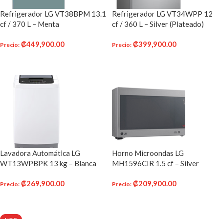
Refrigerador LG VT38BPM 13.1
Refrigerador LG VT34WPP 12
cf / 370 L – Menta
cf / 360 L – Silver (Plateado)
₡
449,900.00
₡
399,900.00
Precio
:
Precio
:
AÑADIR AL CARRITO
AÑADIR AL CARRITO
Lavadora Automática LG
Horno Microondas LG
WT13WPBPK 13 kg – Blanca
MH1596CIR 1.5 cf – Silver
₡
269,900.00
₡
209,900.00
Precio
:
Precio
:
AÑADIR AL CARRITO
AÑADIR AL CARRITO