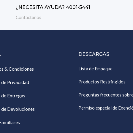
¿NECESITA AYUDA? 4001-5441
Contáctanos
L
DESCARGAS
os & Condiciones
Lista de Empaque
Productos Restringidos
a de Privacidad
Preguntas frecuentes sobr
a de Entregas
Permiso especial de Exenc
a de Devoluciones
Familiares