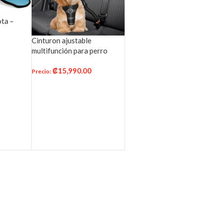
ta –
Cinturon ajustable
multifunción para perro
ITO
₡
15,990.00
Precio
:
SELECCIONAR OPCIONES