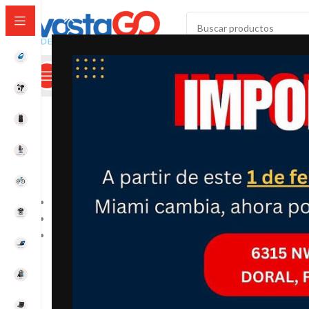
SELECCIONAR CATEGORÍA
Categorías
Mi Cuenta
Calculadora De Envíos
Precio
Todo
₡
9,250.00
-
₡
18,500.00
₡
18,500.00
-
₡
27,750.00
Color