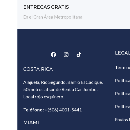
ENTREGAS GRATIS
En el Gran Área Metropolitana
LEGA
Términ
COSTA RICA
Polític
Alajuela, Río Segundo, Barrio El Cacique.
50 metros al sur de Rent a Car Jumbo.
Polític
Local rojo esquinero.
Polític
Teléfono:
+(506) 4001-5441
Envíos 
MIAMI