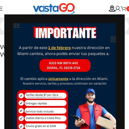
Whirlpool Refrigerador Top Mount
WT1230K