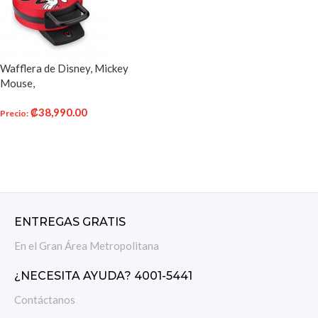
Wafflera de Disney, Mickey
Mouse,
₡
38,990.00
Precio
:
AÑADIR AL CARRITO
ENTREGAS GRATIS
En el Gran Área Metropolitana
¿NECESITA AYUDA? 4001-5441
Contáctanos