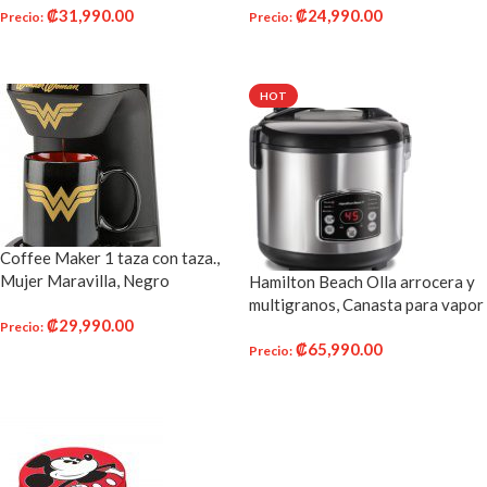
₡
31,990.00
₡
24,990.00
Precio
:
Precio
:
AÑADIR AL CARRITO
AÑADIR AL CARRITO
HOT
Coffee Maker 1 taza con taza.,
Mujer Maravilla, Negro
Hamilton Beach Olla arrocera y
multigranos, Canasta para vapor
₡
29,990.00
14 Tazas
Precio
:
₡
65,990.00
Precio
:
AÑADIR AL CARRITO
AÑADIR AL CARRITO