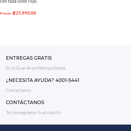
con taza color rojo.
₡
25,990.00
Precio
:
AÑADIR AL CARRITO
ENTREGAS GRATIS
En el Gran Área Metropolitana
¿NECESITA AYUDA? 4001-5441
Contáctanos
CONTÁCTANOS
Te conseguimos tu producto