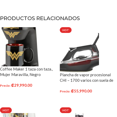
PRODUCTOS RELACIONADOS
HOT
Coffee Maker 1 taza con taza.,
Mujer Maravilla, Negro
Plancha de vapor procesional
CHI – 1700 varios con suela de
₡
29,990.00
cerámica impregnada de titanio y
Precio
:
₡
55,990.00
más de 300 agujeros de vapor
Precio
:
AÑADIR AL CARRITO
(13101)
AÑADIR AL CARRITO
HOT
HOT