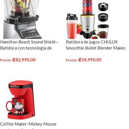
Hamilton Beach Sound Shield –
Batidora de jugos CHULUX
Batidora con tecnología de
Smoothie Bullet Blender Maker,
mezcla silenciosa y 950 W
Molinillo de café de alta
₡
82,990.00
₡
54,990.00
velocidad de 1000 vatios con
Precio
:
Precio
:
cuchillas de molienda y mezcla,
AÑADIR AL CARRITO
AÑADIR AL CARRITO
Tritan 35 + 15 oz Botellas para
batidos, fruta congelada,
alimentos para bebés, especias,
bajo nivel de ruido
Coffee Maker-Mickey Mouse