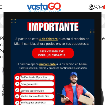
Pichel Mueller – Hervidor de agua eléctrico de
calidad superior de 1500 W con tecnología
SpeedBoil, inalámbrico de 1.8 litros (1.9
cuartos)