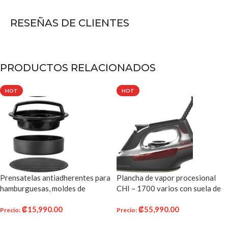
RESEÑAS DE CLIENTES
PRODUCTOS RELACIONADOS
HOT
HOT
Prensatelas antiadherentes para
Plancha de vapor procesional
hamburguesas, moldes de
CHI – 1700 varios con suela de
diferentes tamaños y
cerámica impregnada de titanio y
₡
15,990.00
₡
55,990.00
revestimiento antiadherente,
más de 300 agujeros de vapor
Precio
:
Precio
:
molde patentado, fácil de usar,
(13101)
AÑADIR AL CARRITO
AÑADIR AL CARRITO