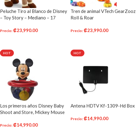
Peluche Tiro al Blanco de Disney
Tren de animal VTech GearZooz
– Toy Story – Mediano – 17
Roll & Roar
pulgadas
₡
23,990.00
₡
23,990.00
Precio
:
Precio
:
AÑADIR AL CARRITO
AÑADIR AL CARRITO
HOT
HOT
Los primeros años Disney Baby
Antena HDTV Kf-1309-Hd Box
Shoot and Store, Mickey Mouse
₡
14,990.00
Precio
:
₡
14,990.00
Precio
:
AÑADIR AL CARRITO
AÑADIR AL CARRITO