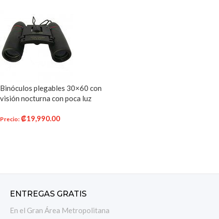
Binóculos plegables 30×60 con
visión nocturna con poca luz
para observación, viajes,
₡
19,990.00
excursiones, caza, etc.
Precio
:
AÑADIR AL CARRITO
ENTREGAS GRATIS
En el Gran Área Metropolitana