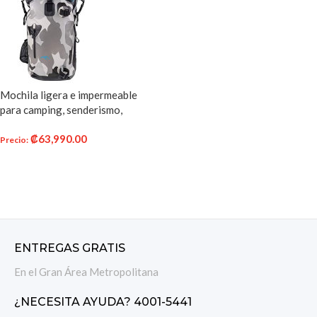
Mochila ligera e impermeable
para camping, senderismo,
mochilero y viajes – Jaylife13
₡
63,990.00
Precio
:
AÑADIR AL CARRITO
ENTREGAS GRATIS
En el Gran Área Metropolitana
¿NECESITA AYUDA? 4001-5441