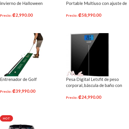
invierno de Halloween
Portable Multiuso con ajuste de
altura, Badminton , Soccer,
₡
2,990.00
₡
58,990.00
Tennis, Pickleball, Kids Volleyball
Precio
:
Precio
:
– Exterior o Interior
AÑADIR AL CARRITO
AÑADIR AL CARRITO
Entrenador de Golf
Pesa Digital Letsfit de peso
corporal, báscula de baño con
₡
39,990.00
gran pantalla iluminada,
Precio
:
₡
24,990.00
tecnología Step-On, medidas de
Precio
:
AÑADIR AL CARRITO
alta precisión, 400 libras 396.8
AÑADIR AL CARRITO
lbs Max, vidrio templado de
0.236 in, Estándar, 1
HOT