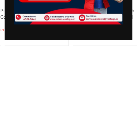
Perfume para mujer Curve
Perfume para mujer Curve Crush
Connect Eau De Toilette – 100ml
en spray, Eau de Toilette, 100 ml
spray
₡
20,990.00
₡
24,990.00
Precio
:
Precio
:
AÑADIR AL CARRITO
AÑADIR AL CARRITO