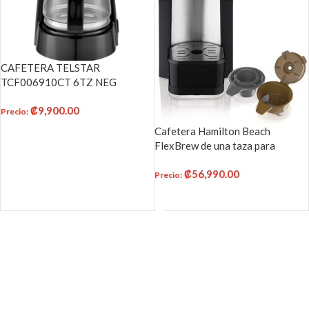
CAFETERA TELSTAR
TCF006910CT 6TZ NEG
₡
9,900.00
Precio
:
Cafetera Hamilton Beach
AÑADIR AL CARRITO
FlexBrew de una taza para
cápsulas K-Cups y café molido
₡
56,990.00
con intensidad de preparación
Precio
:
ajustable (49979), Negro
AÑADIR AL CARRITO