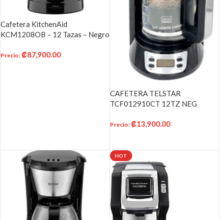
Cafetera KitchenAid
KCM1208OB – 12 Tazas – Negro
₡
87,900.00
Precio
:
AÑADIR AL CARRITO
CAFETERA TELSTAR
TCF012910CT 12TZ NEG
₡
13,900.00
Precio
:
AÑADIR AL CARRITO
HOT