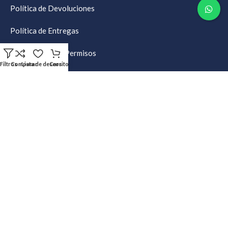
Política de Devoluciones
Política de Entregas
Restricciones & Permisos
Filtros
Comparar
Lista de deseos
Carrito
Certificado de Garantía
Copyright ©2025 GV Express SRL. Derechos Reservados.