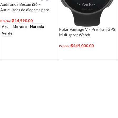
Audífonos Besom i36 –
Auriculares de diadema para
niños con control de micrófono,
₡
14,990.00
estéreo, ajustable, plegables, sin
Precio
:
enredos, clavija de audio de
Azul
Morado
Naranja
Polar Vantage V – Premium GPS
0.138 in, con cable, para niños,
Verde
Multisport Watch
adolescentes, niñas, niños y
SELECCIONAR OPCIONES
adultos
₡
449,000.00
Precio
:
AÑADIR AL CARRITO