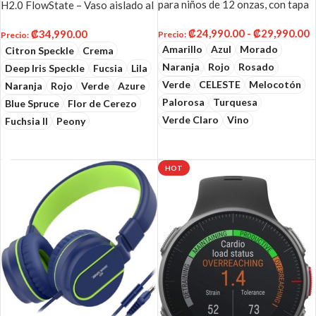
para niños de 12 onzas, con tapa
H2.0 FlowState – Vaso aislado al
de paja.
vacío de acero inoxidable con
₡
24,990.00
-
₡
29,990.00
₡
34,990.00
tapa y pajilla
Precio
:
Precio
:
Amarillo
Azul
Morado
Citron Speckle
Crema
Naranja
Rojo
Rosado
Deep Iris Speckle
Fucsia
Lila
Verde
CELESTE
Melocotón
Naranja
Rojo
Verde
Azure
Palorosa
Turquesa
Blue Spruce
Flor de Cerezo
Verde Claro
Vino
Fuchsia II
Peony
SELECCIONAR OPCIONES
SELECCIONAR OPCIONES
HOT