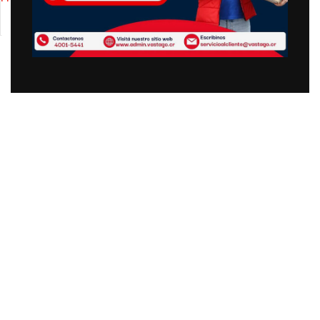
lavable, forro impermeable y sofá
SELECCIONAR OPCIONES
inferior antideslizante, cama para
mascotas, azul marino