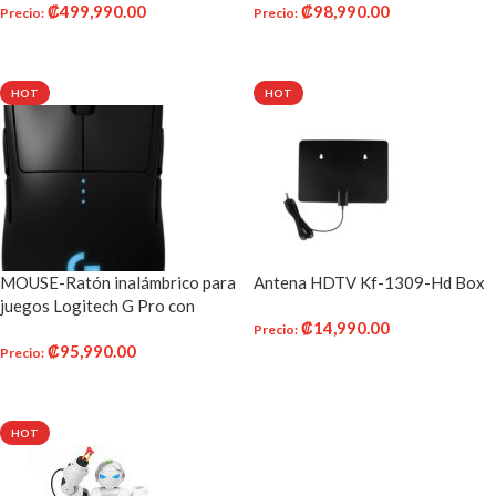
₡
499,990.00
₡
98,990.00
Ryzen DVD, Wi-Fi USB,
9 Incluye cámara instantánea +
Precio
:
Precio
:
Windows 10 Home
Película Fuji Instax (20 PK)
AÑADIR AL CARRITO
AÑADIR AL CARRITO
Funda Galaxy + Marcos + Lente
Selfie + Álbum y más
HOT
HOT
MOUSE-Ratón inalámbrico para
Antena HDTV Kf-1309-Hd Box
juegos Logitech G Pro con
₡
14,990.00
rendimiento de nivel Esports
Precio
:
₡
95,990.00
Precio
:
AÑADIR AL CARRITO
AÑADIR AL CARRITO
HOT