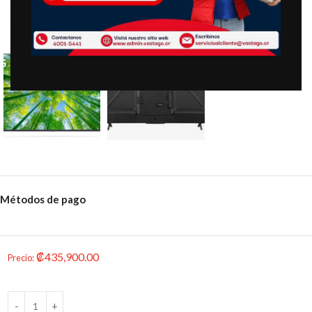
Clic para ampliar
Métodos de pago
₡
435,900.00
Precio
: