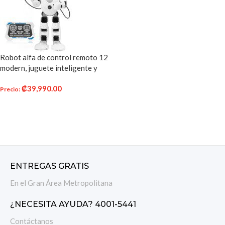
Robot alfa de control remoto 12
modern, juguete inteligente y
programable para niños – Blanco
₡
39,990.00
Precio
:
AÑADIR AL CARRITO
ENTREGAS GRATIS
En el Gran Área Metropolitana
¿NECESITA AYUDA? 4001-5441
Contáctanos