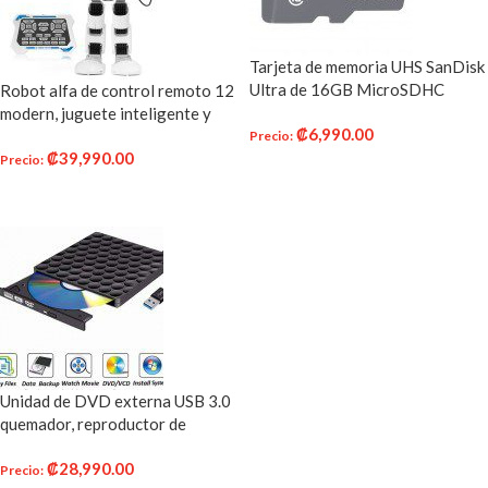
Tarjeta de memoria UHS SanDisk
Ultra de 16GB MicroSDHC
Robot alfa de control remoto 12
modern, juguete inteligente y
₡
6,990.00
programable para niños – Blanco
Precio
:
₡
39,990.00
Precio
:
AÑADIR AL CARRITO
AÑADIR AL CARRITO
Unidad de DVD externa USB 3.0
quemador, reproductor de
grabador óptico de CD DVD RW
₡
28,990.00
lector de fila portátil para PC
Precio
: