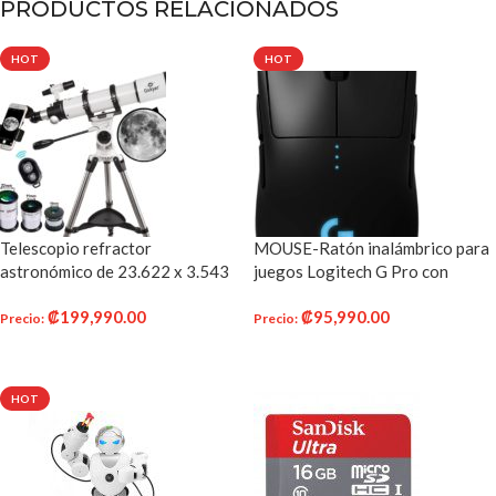
PRODUCTOS RELACIONADOS
HOT
HOT
Telescopio refractor
MOUSE-Ratón inalámbrico para
astronómico de 23.622 x 3.543
juegos Logitech G Pro con
in GSKYER AZ, alcance
rendimiento de nivel Esports
₡
199,990.00
₡
95,990.00
tecnológico alemán
Precio
:
Precio
:
AÑADIR AL CARRITO
AÑADIR AL CARRITO
HOT