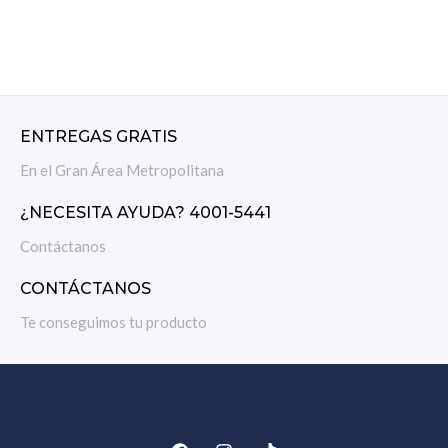
Mac OS Windows 10 7 8 XP
AÑADIR AL CARRITO
Vista
ENTREGAS GRATIS
En el Gran Área Metropolitana
¿NECESITA AYUDA? 4001-5441
Contáctanos
CONTÁCTANOS
Te conseguimos tu producto