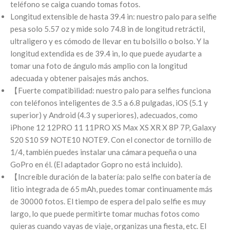
teléfono se caiga cuando tomas fotos.
Longitud extensible de hasta 39.4 in: nuestro palo para selfie
pesa solo 5.57 oz y mide solo 74.8 in de longitud retráctil,
ultraligero y es cómodo de llevar en tu bolsillo o bolso. Y la
longitud extendida es de 39.4 in, lo que puede ayudarte a
tomar una foto de ángulo más amplio con la longitud
adecuada y obtener paisajes más anchos.
【Fuerte compatibilidad: nuestro palo para selfies funciona
con teléfonos inteligentes de 3.5 a 6.8 pulgadas, iOS (5.1 y
superior) y Android (4.3 y superiores), adecuados, como
iPhone 12 12PRO 11 11PRO XS Max XS XR X 8P 7P, Galaxy
S20 S10 S9 NOTE10 NOTE9. Con el conector de tornillo de
1/4, también puedes instalar una cámara pequeña o una
GoPro en él. (El adaptador Gopro no está incluido).
【Increíble duración de la batería: palo selfie con batería de
litio integrada de 65 mAh, puedes tomar continuamente más
de 30000 fotos. El tiempo de espera del palo selfie es muy
largo, lo que puede permitirte tomar muchas fotos como
quieras cuando vayas de viaje, organizas una fiesta, etc. El