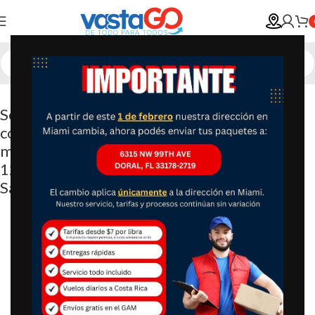
Selfie Stick de aleación de aluminio con
control remoto inalámbrico desmontable y
mini trípode para selfie Stick para iPhone 13
12 11 Pro Xs Max Xr X 8 7 6 Plus, Android
Samsung Smartphonei, más