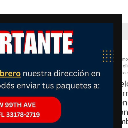
Inicio
Mascotas
Rodillo removedor de pelo para mascotas, remov
base autolimpiante, herramienta eficiente de eli
perfecto para muebles, sofá, alfombra, asiento 
Rodillo removedor de pel
removedor de piel de perr
autolimpiante, herramient
eliminación de vello de a
para muebles, sofá, alfom