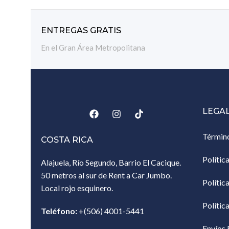
ENTREGAS GRATIS
En el Gran Área Metropolitana
LEGA
Términ
COSTA RICA
Polític
Alajuela, Río Segundo, Barrio El Cacique.
50 metros al sur de Rent a Car Jumbo.
Polític
Local rojo esquinero.
Polític
Teléfono:
+(506) 4001-5441
Envíos 