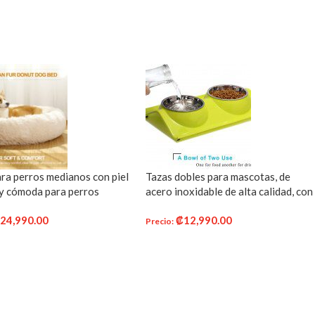
ra perros medianos con piel
Tazas dobles para mascotas, de
y cómoda para perros
acero inoxidable de alta calidad, con
s, muy suave, lavable, para
base de resina sin derrames, para
₡
24,990.00
₡
12,990.00
s, gatos, cama redonda,
agua y alimento, para perros y
Precio
:
 26.0 in, color beige
gatos
R AL CARRITO
AÑADIR AL CARRITO