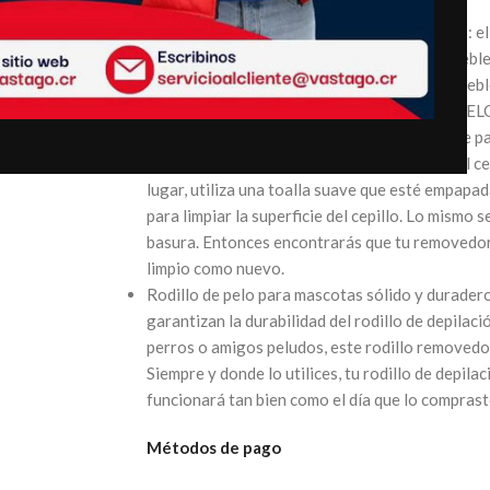
la depilación de mascotas.
Un rodillo para limpiar la mayoría de muebles: e
perros se puede utilizar en la mayoría de mueble
lana del hogar. Limpia completamente tus muebl
removedor de pelaje y pelusa de mascotas DELO
Cómodo de limpiar: este removedor de pelaje pa
diario. Nota: no puedes lavar la superficie del c
lugar, utiliza una toalla suave que esté empapa
para limpiar la superficie del cepillo. Lo mismo s
basura. Entonces encontrarás que tu removedor
limpio como nuevo.
Rodillo de pelo para mascotas sólido y duradero
garantizan la durabilidad del rodillo de depilaci
perros o amigos peludos, este rodillo removedor
Siempre y donde lo utilices, tu rodillo de dep
funcionará tan bien como el día que lo comprast
Métodos de pago