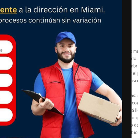
coche, rojo
₡
25,990.00
Precio
:
[Un maravilloso regalo para el propietario de 
pelo para mascotas que nunca antes has tenido.
de mascotas de tus sofás, sofás, camas, alfomb
Es práctico y sencillo. Ya no necesitas rasgar e
en uso. DELOMO removedor de pelo para mascot
tirarás tu rodillo de pelusa.
Removedor de pelo reutilizable para mascotas: 
hacia atrás en la superficie de los muebles, reco
tapa y encontrarás que el cubo de basura está l
muebles están limpios como antes. Vacía el com
pelo de las mascotas en la basura. Con rodillo d
mascotas, ya no desperdicia dinero en recambio