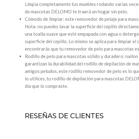
Limpia completamente tus muebles rodando varias veces
de mascotas DELOMO te traerá un hogar sin pelo.
Cómodo de limpiar: este removedor de pelaje para mascot
Nota: no puedes lavar la superficie del cepillo directamen
una toalla suave que esté empapada con agua o detergent
superficie del cepillo. Lo mismo se aplica para limpiar e
encontrarás que tu removedor de pelo para mascotas es
Rodillo de pelo para mascotas sólido y duradero: nailon
garantizan la durabilidad del rodillo de depilación de ma
amigos peludos, este rodillo removedor de pelo es lo q
lo utilices, tu rodillo de depilación para mascotas DEL
día que lo compraste.
RESEÑAS DE CLIENTES