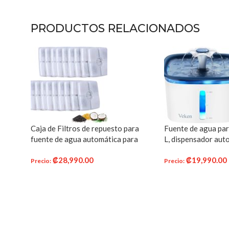
PRODUCTOS RELACIONADOS
Caja de Filtros de repuesto para
Fuente de agua par
fuente de agua automática para
L, dispensador aut
gatos y perros de 2,5 l, dispensador
para gatos, perros
₡
28,990.00
₡
19,990.00
de agua de perro, carbón activado
inteligente, 2 filtr
Precio
:
Precio
:
reemplaza filtro para fuente
para gatos, perros,
AÑADIR AL CARRITO
AÑADIR AL CARR
mascotas