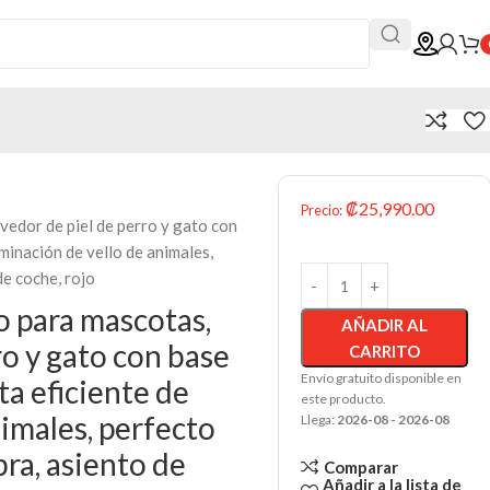
₡
25,990.00
Precio
:
edor de piel de perro y gato con
minación de vello de animales,
de coche, rojo
o para mascotas,
AÑADIR AL
o y gato con base
CARRITO
Envío gratuito disponible en
a eficiente de
este producto.
nimales, perfecto
Llega:
2026-08 - 2026-08
bra, asiento de
Comparar
Añadir a la lista de