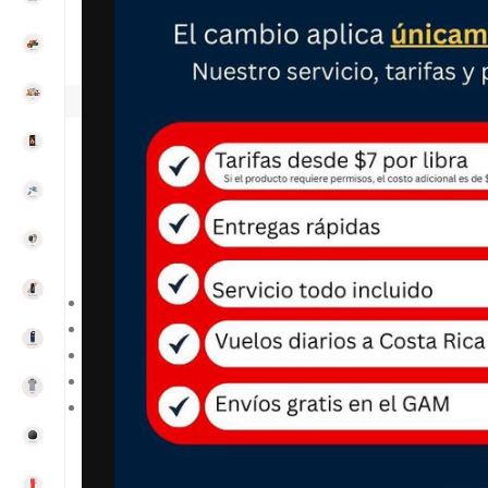
Clic para ampliar
DESCRIPCIÓN
Reloj plateado con bisel azul marcado y gráfico de Mick
Caja de metal de 1.260 in con ventana de esfera de crist
Movimiento de cuarzo con pantalla analógica.
Banda de goma con cierre de hebilla.
No es resistente al agua.