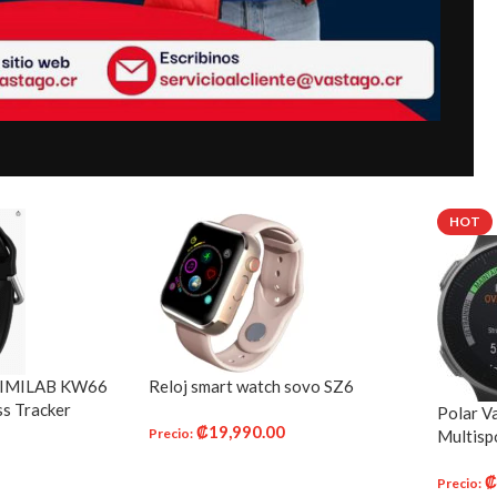
HOT
 – IMILAB KW66
Reloj smart watch sovo SZ6
ss Tracker
Polar V
₡
19,990.00
Rate Monitor
Precio
:
Multisp
AÑADIR AL CARRITO
Precio
:
ITO