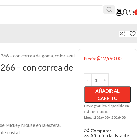
266 – con correa de goma, color azul
₡
12,990.00
Precio
:
1266 – con correa de
AÑADIR AL
CARRITO
Envío gratuito disponible en
este producto.
Llega:
2026-08 - 2026-08
 de Mickey Mouse en la esfera.
Comparar
de cristal.
Añadir a la lista de