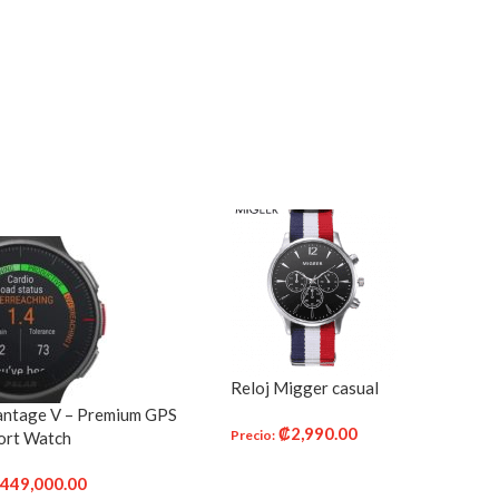
Reloj Migger casual
antage V – Premium GPS
₡
2,990.00
Precio
:
ort Watch
AÑADIR AL CARRITO
₡
449,000.00