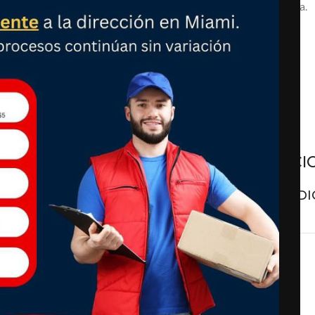
Movimiento de cuarzo con pantalla analógica.
Banda de goma con cierre de hebilla.
No es resistente al agua.
Métodos de pago
ESPECIFICACI
DETALLES ADI
ey Mouse en la esfera.
al.