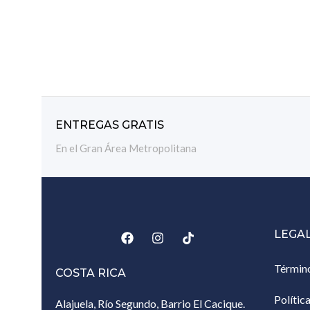
en tu muñeca
ENTREGAS GRATIS
En el Gran Área Metropolitana
LEGA
Términ
COSTA RICA
Polític
Alajuela, Río Segundo, Barrio El Cacique.