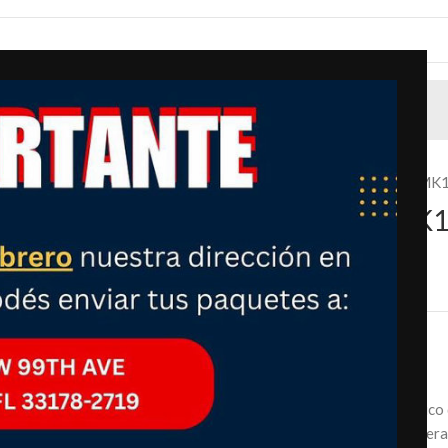
Inicio
Moda
Relojes
Reloj infantil Disney MK1
Reloj infantil Disney MK
goma, color azul
₡
12,990.00
Precio
:
Reloj plateado con bisel azul marcado y gráfico
Caja de metal de 1.260 in con ventana de esfera 