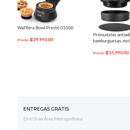
Wafflera Bowl Presto 03500
Prensatelas antiad
₡
29,990.00
Precio
:
hamburguesas, mold
tamaños y revesti
AÑADIR AL CARRITO
₡
15,990.00
antiadherente, mol
Precio
:
fácil de usar, func
AÑADIR AL CARR
hamburguesas, desl
hamburguesas de ca
esencial
ENTREGAS GRATIS
En el Gran Área Metropolitana