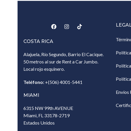
LEGA
Términ
COSTA RICA
Polític
Alajuela, Río Segundo, Barrio El Cacique.
50 metros al sur de Rent a Car Jumbo.
Polític
Local rojo esquinero.
Polític
Teléfono:
+(506) 4001-5441
Envíos 
MIAMI
Certifi
6315 NW 99th AVENUE
Miami, FL 33178-2719
Estados Unidos‎