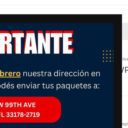
Inicio
Hogar, Jardín y Herramientas
Cocina
Refrigerador LG VT29WPP 10 cf / 283 L – Silve
Refrigerador LG VT29WPP 
Silver (Plateado)
₡
375,900.00
Precio
:
Capacidad total de 283 L (10 cf):
Espacio ampli