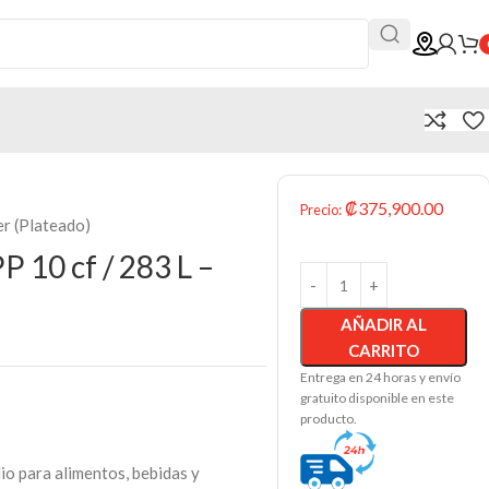
₡
375,900.00
Precio
:
r (Plateado)
10 cf / 283 L –
AÑADIR AL
CARRITO
Entrega en 24 horas y envío
gratuito disponible en este
producto.
o para alimentos, bebidas y