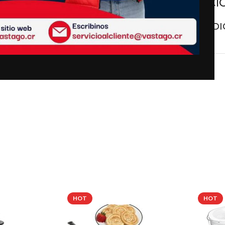
ESPECIFICACI
DETALLES ADI
refrigerador automático LG
ad y elegante acabado
plateado
.
usca funcionalidad y estilo.
HOT
HOT