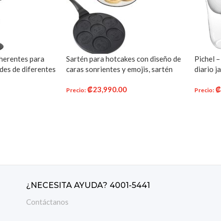
herentes para
Sartén para hotcakes con diseño de
Pichel –
es de diferentes
caras sonrientes y emojis, sartén
diario j
miento
antiadherente, plancha para
sin BPA 
₡
23,990.00
de patentado,
hotcakes con 7 caras únicas para
Precio
:
Precio
:
iona mejor para
hotcakes
ITO
AÑADIR AL CARRITO
AÑADI
izadores,
rne regular, kit
¿NECESITA AYUDA? 4001-5441
Contáctanos