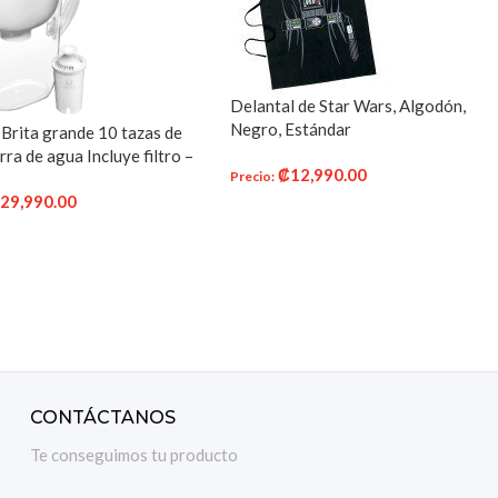
Delantal de Star Wars, Algodón,
Negro, Estándar
 Brita grande 10 tazas de
arra de agua Incluye filtro –
₡
12,990.00
Precio
:
– color blanco
₡
29,990.00
AÑADIR AL CARRITO
R AL CARRITO
CONTÁCTANOS
Te conseguimos tu producto