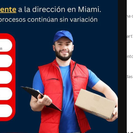
productos frescos del día a día.
Diseño moderno:
Acabado
silver
que combina c
servicio.
Organización inteligente:
Estantes y comparti
acceder fácilmente a tus alimentos.
Enfriamiento confiable:
Conserva tus alimento
más tiempo.
Acceso cómodo:
Puertas y bandejas diseñadas p
Métodos de pago