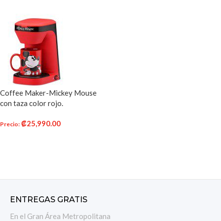
Coffee Maker-Mickey Mouse
con taza color rojo.
₡
25,990.00
Precio
:
AÑADIR AL CARRITO
ENTREGAS GRATIS
En el Gran Área Metropolitana