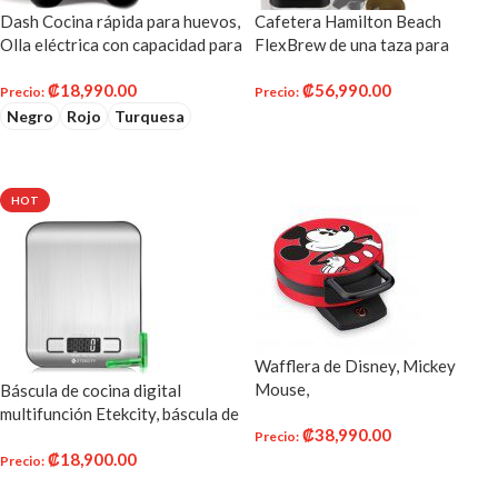
Dash Cocina rápida para huevos,
Cafetera Hamilton Beach
Olla eléctrica con capacidad para
FlexBrew de una taza para
6 huevos para huevos duros,
cápsulas K-Cups y café molido
₡
18,990.00
₡
56,990.00
huevos escalfados, huevos
con intensidad de preparación
Precio
:
Precio
:
revueltos u omelettes con
ajustable (49979), Negro
Negro
Rojo
Turquesa
AÑADIR AL CARRITO
función de apagado automático
SELECCIONAR OPCIONES
HOT
Wafflera de Disney, Mickey
Mouse,
Báscula de cocina digital
multifunción Etekcity, báscula de
₡
38,990.00
alimentos, 11 lbs, plata, acero
Precio
:
₡
18,900.00
inoxidable
Precio
:
AÑADIR AL CARRITO
AÑADIR AL CARRITO