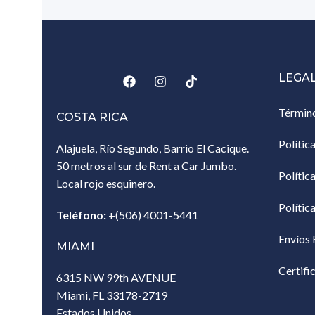
LEGA
Términ
COSTA RICA
Polític
Alajuela, Río Segundo, Barrio El Cacique.
50 metros al sur de Rent a Car Jumbo.
Polític
Local rojo esquinero.
Polític
Teléfono:
+(506) 4001-5441
Envíos 
MIAMI
Certifi
6315 NW 99th AVENUE
Miami, FL 33178-2719
Estados Unidos‎