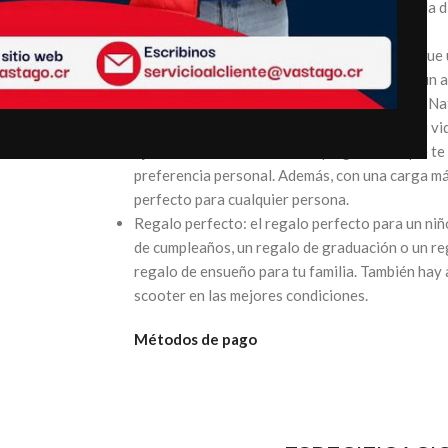
asegurando que tu scooter pueda controlar la di
al pasar por terrenos irregulares.
Scooters para edades y situaciones: ya sea que
montar es un adolescente en crecimiento, o un 
rápida y fácil de moverse, nuestros scooters Na
contigo, acompañándote en cada etapa de tu vi
ajustables varían de 35 a 40 pulgadas, lo que te 
preferencia personal. Además, con una carga máx
perfecto para cualquier persona.
Regalo perfecto: el regalo perfecto para un niño
de cumpleaños, un regalo de graduación o un re
regalo de ensueño para tu familia. También hay 
scooter en las mejores condiciones.
Métodos de pago