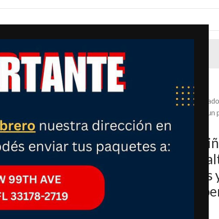
Inicio
Juguetes
Nattork Patinete para niños de 8 a 12 años, adol
plegable, ruedas grandes y resistentes para un 
antigolpes para niños y niñas
Nattork Patinete para niñ
adolescentes y adultos, al
plegable, ruedas grandes 
paseo suave, ligero, susp
para niños y niñas