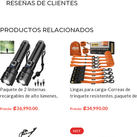
RESEÑAS DE CLIENTES
PRODUCTOS RELACIONADOS
Paquete de 2 linternas
Lingas para carga-Correas de
recargables de alto lúmenes,
trinquete resistentes, paquete de
990,000 lúmenes, linterna LED
4, 15 pies, resistencia a la rotura
₡
36,990.00
₡
34,990.00
súper brillante con 5 modos y 12
de 2200 libras, correas de
Precio
:
Precio
:
horas de tiempo de
amarre de trinquete con ganchos
AÑADIR AL CARRITO
AÑADIR AL CARRITO
funcionamiento largo, IPX6
en S de bloqueo de seguridad,
impermeable, potente luz flash de
correas de carga
HOT
mano