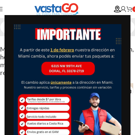
Máquina de vibración de azulejos 18000r/min,
herramienta de instalación de azulejos,
máquina de baldosas, 16.8V 10AH Li-On
recargable (2 baterías)