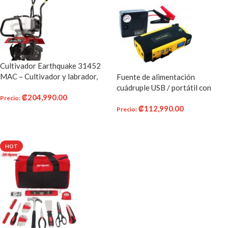
Cultivador Earthquake 31452
MAC – Cultivador y labrador,
Fuente de alimentación
potente motor Viper de 2 ciclos y
cuádruple USB / portátil con
₡
204,990.00
2.01 pulgadas cúbicas (33 cm³),
pantalla LCD y luz LED de
Precio
:
transmisión de engranajes,
₡
112,990.00
emergencia SOS ProToolz
Precio
:
AÑADIR AL CARRITO
Portable Car Jump Starter & Air
AÑADIR AL CARRITO
Compressor 16800mAh Battery
Booster Pack
HOT