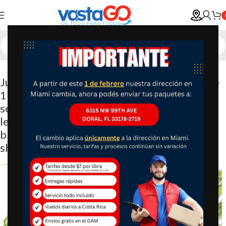
Juego de 10 animales de peluche de safari de
11.8 pulgadas, juguetes de animales de la
selva para niñas y niños, lindo elefante, jirafa,
león, tigre, mono, rinoceronte, cebra, tigre
blanco, leopardo, hipopótamo, para baby
shower