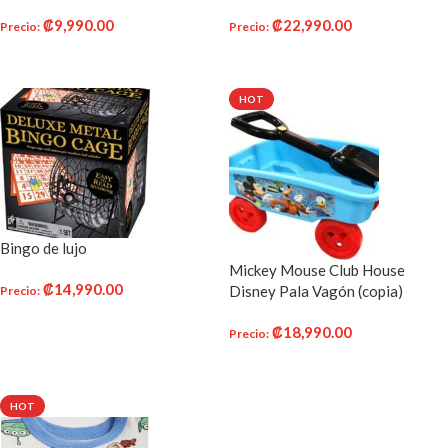
LED para habitación infantil
₡
9,990.00
₡
22,990.00
Precio
:
Precio
:
SELECCIONAR OPCIONES
AÑADIR AL CARRITO
HOT
Bingo de lujo
Mickey Mouse Club House
₡
14,990.00
Disney Pala Vagón (copia)
Precio
:
AÑADIR AL CARRITO
₡
18,990.00
Precio
:
AÑADIR AL CARRITO
HOT