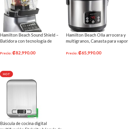
Hamilton Beach Sound Shield –
Hamilton Beach Olla arrocera y
Batidora con tecnología de
multigranos, Canasta para vapor
mezcla silenciosa y 950 W
14 Tazas
₡
82,990.00
₡
65,990.00
Precio
:
Precio
:
AÑADIR AL CARRITO
AÑADIR AL CARRITO
HOT
Báscula de cocina digital