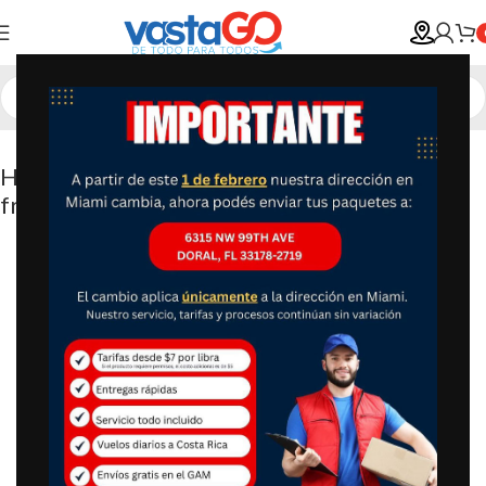
Humidificador Crane ultrasónico de neblina
fría , Azul, TV209643, 19watts, 230 volts