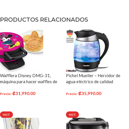
PRODUCTOS RELACIONADOS
Wafflera Disney DMG-31,
Pichel Mueller – Hervidor de
máquina para hacer waffles de
agua eléctrico de calidad
Minnie Mouse, color rosa
superior de 1500 W con
₡
31,990.00
₡
35,990.00
tecnología SpeedBoil,
Precio
:
Precio
:
inalámbrico de 1.8 litros (1.9
AÑADIR AL CARRITO
AÑADIR AL CARRITO
cuartos)
HOT
HOT