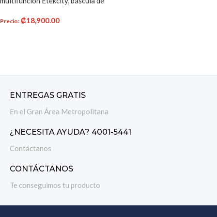
multifunción Etekcity, báscula de
alimentos, 11 lbs, plata, acero
₡
18,900.00
inoxidable
Precio
:
AÑADIR AL CARRITO
ENTREGAS GRATIS
En el Gran Área Metropolitana
¿NECESITA AYUDA? 4001-5441
Contáctanos
CONTÁCTANOS
Te conseguimos tu producto