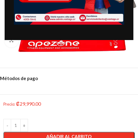
Clic para ampliar
Métodos de pago
₡
29,990.00
Precio
:
AÑADIR AL CARRITO