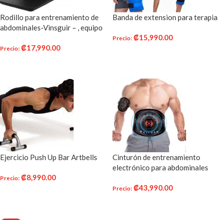
Rodillo para entrenamiento de
Banda de extension para terapia
abdominales-Vinsguir – , equipo
₡
15,990.00
de ejercicio de rueda de rodillos
Precio
:
₡
17,990.00
para entrenamiento de núcleo,
Precio
:
AÑADIR AL CARRITO
rodillo de rueda de abdominales
AÑADIR AL CARRITO
para gimnasio en casa, equipo de
entrenamiento para ejercicios
abdominales
Ejercicio Push Up Bar Artbells
Cinturón de entrenamiento
electrónico para abdominales
₡
8,990.00
Precio
:
₡
43,990.00
Precio
:
AÑADIR AL CARRITO
AÑADIR AL CARRITO