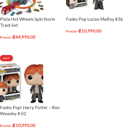
Pista Hot Wheels Spin Storm
Funko Pop Lucius Malfoy #36
Track Set
₡
10,990.00
Precio
:
₡
44,990.00
Precio
:
AÑADIR AL CARRITO
AÑADIR AL CARRITO
HOT
Funko Pop! Harry Potter – Ron
Weasley # 02
₡
10,990.00
Precio
: