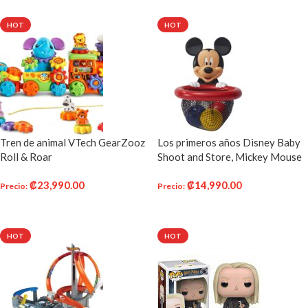
HOT
HOT
Tren de animal VTech GearZooz
Los primeros años Disney Baby
Roll & Roar
Shoot and Store, Mickey Mouse
₡
23,990.00
₡
14,990.00
Precio
:
Precio
:
AÑADIR AL CARRITO
AÑADIR AL CARRITO
HOT
HOT