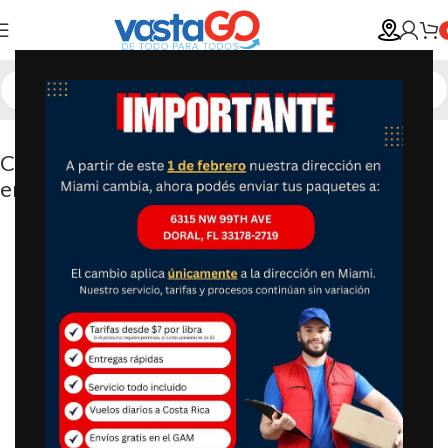
Computadora – Laptop 15.6″ Notebook A3
en Español, NX.K6TAL.017