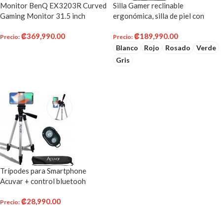
Monitor BenQ EX3203R Curved
Silla Gamer reclinable
Gaming Monitor 31.5 inch
ergonómica, silla de piel con
WQHD 144Hz Refresh Rate and
reposapiés de RESPAWN 110
₡
369,990.00
₡
189,990.00
FreeSync 2 | DisplayHDR 400
Racing Style Gaming Chair,
Precio
:
Precio
:
Blanco
Rojo
Rosado
Verde
AÑADIR AL CARRITO
Gris
SELECCIONAR OPCIONES
Trípodes para Smartphone
Acuvar + control bluetooh
₡
28,990.00
Precio
:
AÑADIR AL CARRITO