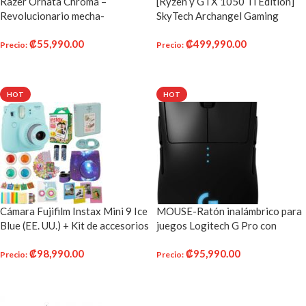
Razer Ornata Chroma –
[Ryzen y GTX 1050 Ti Edition]
Revolucionario mecha-
SkyTech Archangel Gaming
membrane Gaming Teclado con
Computer PC de escritorio
₡
55,990.00
₡
499,990.00
mid-height Keycaps – diseño
Ryzen DVD, Wi-Fi USB,
Precio
:
Precio
:
ergonómico (Refurbished
Windows 10 Home
AÑADIR AL CARRITO
AÑADIR AL CARRITO
Certificado)
HOT
HOT
Cámara Fujifilm Instax Mini 9 Ice
MOUSE-Ratón inalámbrico para
Blue (EE. UU.) + Kit de accesorios
juegos Logitech G Pro con
para cámara Fujifilm Instax Mini
rendimiento de nivel Esports
₡
98,990.00
₡
95,990.00
9 Incluye cámara instantánea +
Precio
:
Precio
:
Película Fuji Instax (20 PK)
AÑADIR AL CARRITO
AÑADIR AL CARRITO
Funda Galaxy + Marcos + Lente
Selfie + Álbum y más