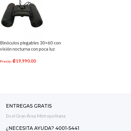
Binóculos plegables 30×60 con
visión nocturna con poca luz
para observación, viajes,
₡
19,990.00
excursiones, caza, etc.
Precio
:
AÑADIR AL CARRITO
ENTREGAS GRATIS
En el Gran Área Metropolitana
¿NECESITA AYUDA? 4001-5441