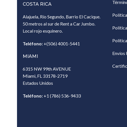
Términ
COSTA RICA
Polític
Alajuela, Río Segundo, Barrio El Cacique.
50 metros al sur de Rent a Car Jumbo.
Polític
Local rojo esquinero.
Polític
Teléfono:
+(506) 4001-5441
Envíos 
MIAMI
Certifi
6315 NW 99th AVENUE
Miami, FL 33178-2719
Estados Unidos‎
Teléfono:
+1 (786) 536-9433‎