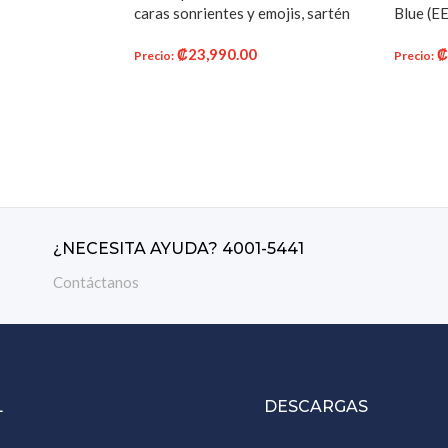
caras sonrientes y emojis, sartén
Blue (EE
antiadherente, plancha para
para cám
ITO
₡
23,990.00
hotcakes con 7 caras únicas para
Incluye
Precio
:
Precio
:
hotcakes
Película
AÑADIR AL CARRITO
AÑADI
Galaxy 
Álbum y
¿NECESITA AYUDA? 4001-5441
Contáctanos
L
DESCARGAS