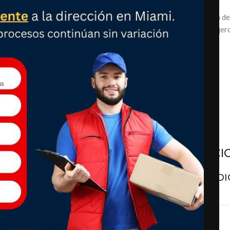
La botella está hecha de acero inoxidable
El Klean Kanteen Classic / Sport es la botella d
usted durante una caminata, mientras hace ejerc
Boquilla de repuesto.
Métodos de pago
ESPECIFICACI
DETALLES ADI
 perfecta para llevar con usted
ente para el uso diario