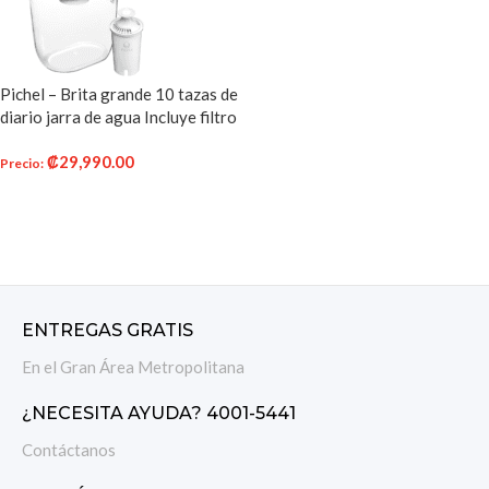
Pichel – Brita grande 10 tazas de
diario jarra de agua Incluye filtro
– sin BPA – color blanco
₡
29,990.00
Precio
:
AÑADIR AL CARRITO
ENTREGAS GRATIS
En el Gran Área Metropolitana
¿NECESITA AYUDA? 4001-5441
Contáctanos