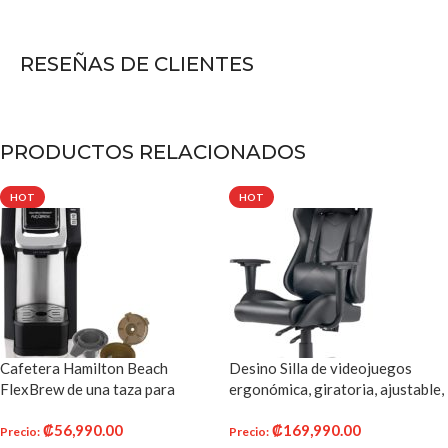
RESEÑAS DE CLIENTES
PRODUCTOS RELACIONADOS
HOT
HOT
Cafetera Hamilton Beach
Desino Silla de videojuegos
FlexBrew de una taza para
ergonómica, giratoria, ajustable,
cápsulas K-Cups y café molido
para oficina, carreras, respaldo
₡
56,990.00
₡
169,990.00
con intensidad de preparación
alto, con reposapiés y
Precio
:
Precio
: