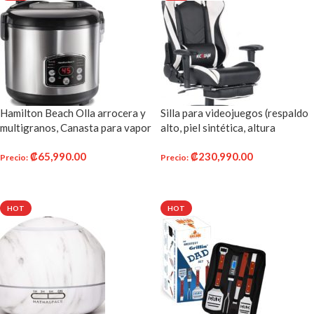
Hamilton Beach Olla arrocera y
Silla para videojuegos (respaldo
multigranos, Canasta para vapor
alto, piel sintética, altura
14 Tazas
ajustable, con reposacabezas y
₡
65,990.00
₡
230,990.00
reposapiés)
Precio
:
Precio
:
AÑADIR AL CARRITO
AÑADIR AL CARRITO
HOT
HOT