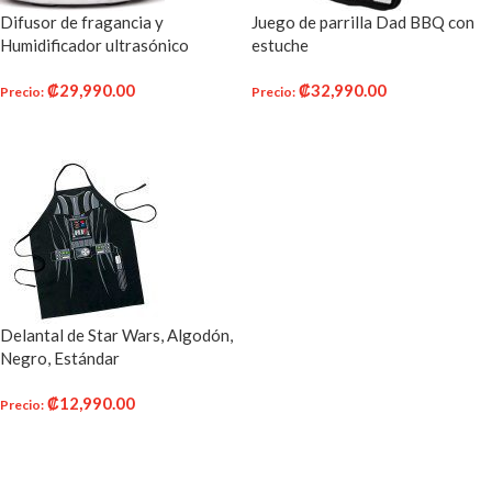
Difusor de fragancia y
Juego de parrilla Dad BBQ con
Humidificador ultrasónico
estuche
₡
29,990.00
₡
32,990.00
Precio
:
Precio
:
AÑADIR AL CARRITO
AÑADIR AL CARRITO
Delantal de Star Wars, Algodón,
Negro, Estándar
₡
12,990.00
Precio
:
AÑADIR AL CARRITO