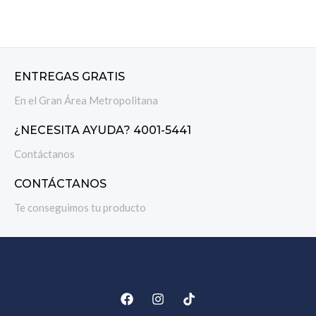
pulgadas y frenos de disco
mecánicos, negro mate / rojo
ENTREGAS GRATIS
En el Gran Área Metropolitana
¿NECESITA AYUDA? 4001-5441
Contáctanos
CONTÁCTANOS
Te conseguimos tu producto