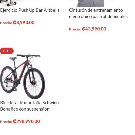
Ejercicio Push Up Bar Artbells
Cinturón de entrenamiento
electrónico para abdominales
₡
8,990.00
Precio
:
₡
43,990.00
Precio
:
AÑADIR AL CARRITO
AÑADIR AL CARRITO
HOT
Bicicleta de montaña Schwinn
Bonafide con suspensión
delantera, con cuadro de
₡
298,990.00
aluminio mediano / 17 pulgadas y
Precio
:
transmisión Shimano de 24
AÑADIR AL CARRITO
velocidades con ruedas de 29