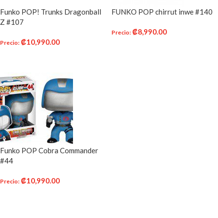
Funko POP! Trunks Dragonball
FUNKO POP chirrut inwe #140
Z #107
₡
8,990.00
Precio
:
₡
10,990.00
Precio
:
AÑADIR AL CARRITO
AÑADIR AL CARRITO
Funko POP Cobra Commander
#44
₡
10,990.00
Precio
:
AÑADIR AL CARRITO