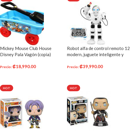
Mickey Mouse Club House
Robot alfa de control remoto 12
Disney Pala Vagón (copia)
modern, juguete inteligente y
programable para niños – Blanco
₡
18,990.00
₡
39,990.00
Precio
:
Precio
:
AÑADIR AL CARRITO
AÑADIR AL CARRITO
HOT
HOT