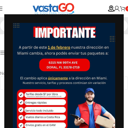
Show column
No se han encontrado productos que coincidan con tu selección.