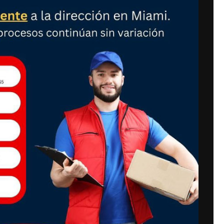
ador Side-by-Side
 RS223SV5A – 23
L – Wi-Fi
739,900.00
 AL CARRITO