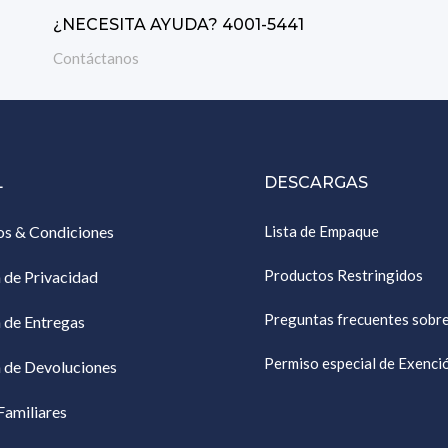
¿NECESITA AYUDA? 4001-5441
Contáctanos
L
DESCARGAS
os & Condiciones
Lista de Empaque
Productos Restringidos
a de Privacidad
Preguntas frecuentes sobr
a de Entregas
Permiso especial de Exenc
a de Devoluciones
Familiares