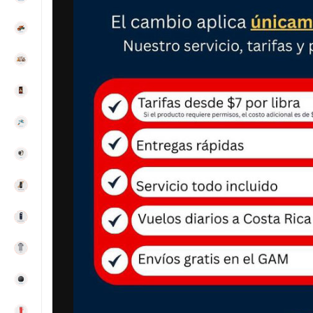
Refriger
HISENSE
cf / 651 
₡
Precio
:
AÑADIR