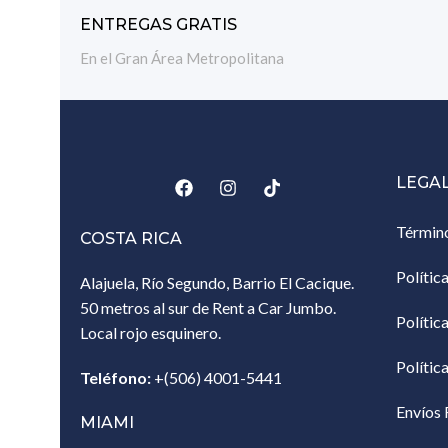
ENTREGAS GRATIS
En el Gran Área Metropolitana
LEGA
Términ
COSTA RICA
Polític
Alajuela, Río Segundo, Barrio El Cacique.
50 metros al sur de Rent a Car Jumbo.
Polític
Local rojo esquinero.
Polític
Teléfono:
+(506) 4001-5441
Envíos 
MIAMI