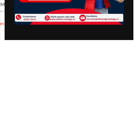
MONITOR Xiaomi A22i – 21.45″
– 1920 x 1080 (FHD)
₡
39,900.00
Precio
:
AÑADIR AL CARRITO