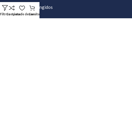
Productos Restringidos
Filtros
Comparar
Lista de deseos
Carrito
Preguntas frecuentes sobre exenciones
Permiso especial de Exención 2017
AYUDA
Mi cuenta
Crear Casillero
Calculadora de envíos
Política de Privacidad
Preguntas Frecuentes
Política de Devoluciones