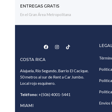
ENTREGAS GRATIS
En el Gran Área Metropolitana
LEGA
Términ
COSTA RICA
Polític
Alajuela, Río Segundo, Barrio El Cacique.
50 metros al sur de Rent a Car Jumbo.
Polític
Local rojo esquinero.
Polític
Teléfono:
+(506) 4001-5441
Envíos 
MIAMI