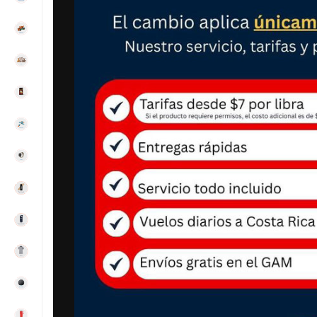
Impresor
4003DW 
printer
₡
Precio
:
AÑADIR