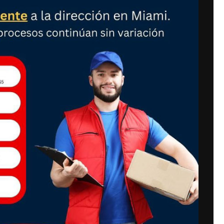
a LaserJet Pro
– Workgroup
169,900.00
 AL CARRITO