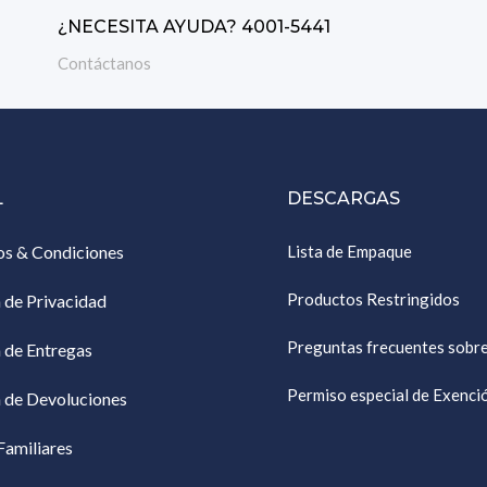
¿NECESITA AYUDA? 4001-5441
Contáctanos
L
DESCARGAS
os & Condiciones
Lista de Empaque
Productos Restringidos
a de Privacidad
Preguntas frecuentes sobr
a de Entregas
Permiso especial de Exenc
a de Devoluciones
Familiares