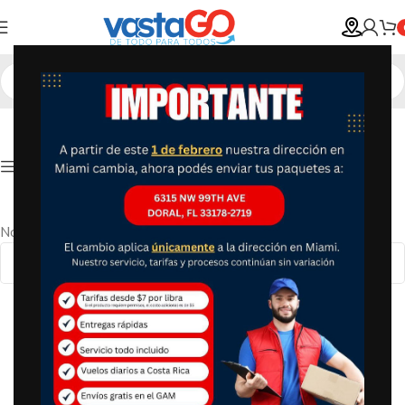
Show column
No se han encontrado productos que coincidan con tu selección.