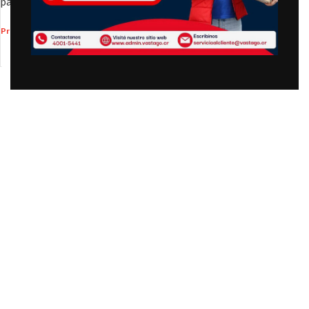
pantalla de 7 «, 16 GB
₡
77,990.00
Precio
:
AÑADIR AL CARRITO