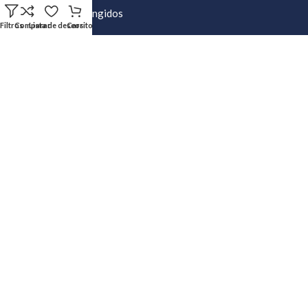
Productos Restringidos
Filtros
Comparar
Lista de deseos
Carrito
Preguntas frecuentes sobre exenciones
Permiso especial de Exención 2017
AYUDA
Mi cuenta
Crear Casillero
Calculadora de envíos
Política de Privacidad
Preguntas Frecuentes
Política de Devoluciones