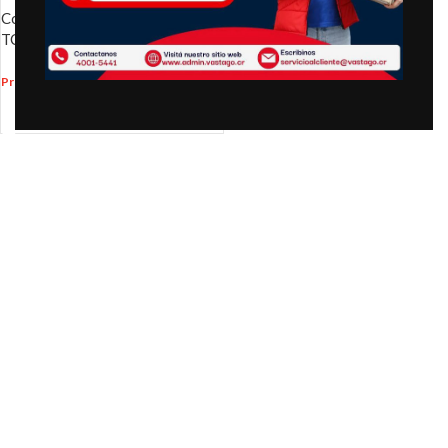
Congelador Horizontal TELSTAR
TCH30025MD 11 cf – Blanco
₡
239,900.00
Precio
:
AÑADIR AL CARRITO