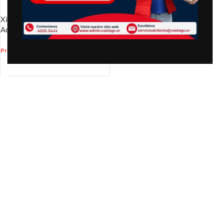
Xiaomi Smart Band 9 Pro –
Activity tracker – Moonlight
silver
₡
34,900.00
Precio
:
AÑADIR AL CARRITO