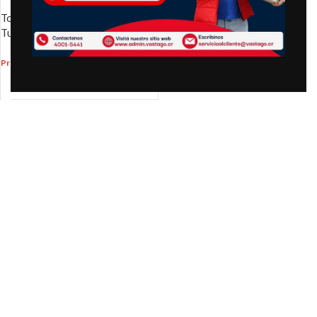
Tocadisco House of Marley –
Turntable – Revolution
₡
169,900.00
Precio
:
AÑADIR AL CARRITO