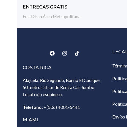
ENTREGAS GRATIS
En el Gran Área Metropolitana
LEGA
Términ
COSTA RICA
Polític
Alajuela, Río Segundo, Barrio El Cacique.
50 metros al sur de Rent a Car Jumbo.
Polític
Local rojo esquinero.
Polític
Teléfono:
+(506) 4001-5441
Envíos 
MIAMI