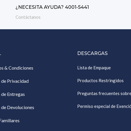
¿NECESITA AYUDA? 4001-5441
Contáctanos
L
DESCARGAS
os & Condiciones
Lista de Empaque
Productos Restringidos
a de Privacidad
Preguntas frecuentes sobr
a de Entregas
Permiso especial de Exenc
a de Devoluciones
Familiares