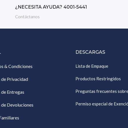
¿NECESITA AYUDA? 4001-5441
Contáctanos
L
DESCARGAS
os & Condiciones
Lista de Empaque
Productos Restringidos
a de Privacidad
Preguntas frecuentes sobr
a de Entregas
Permiso especial de Exenc
a de Devoluciones
Familiares