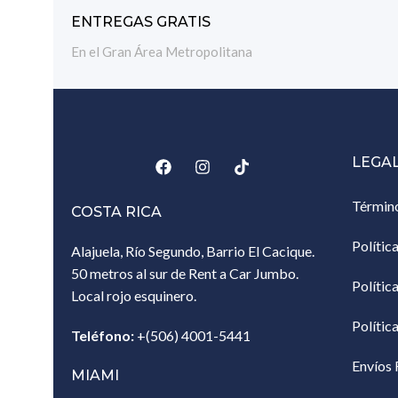
ENTREGAS GRATIS
En el Gran Área Metropolitana
LEGA
Términ
COSTA RICA
Polític
Alajuela, Río Segundo, Barrio El Cacique.
50 metros al sur de Rent a Car Jumbo.
Polític
Local rojo esquinero.
Polític
Teléfono:
+(506) 4001-5441
Envíos 
MIAMI