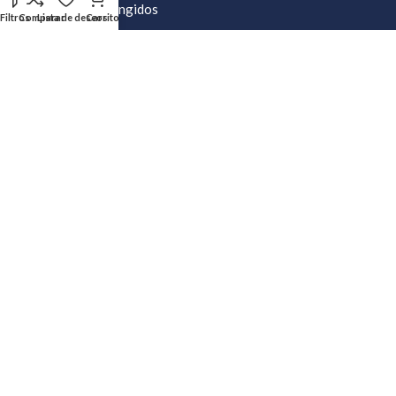
Productos Restringidos
Filtros
Comparar
Lista de deseos
Carrito
Preguntas frecuentes sobre exenciones
Permiso especial de Exención 2017
AYUDA
Mi cuenta
Crear Casillero
Calculadora de envíos
Política de Privacidad
Preguntas Frecuentes
Política de Devoluciones